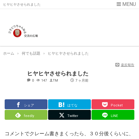
ヒヤヒヤさせられました
ホーム
›
何でも話題
›
ヒヤヒヤさせられました
違反報告
ヒヤヒヤさせられました
0
147
TM
7 ヶ月前
シェア
はてな
Pocket
feedly
Twitter
LINE
コメントでクレーム書きまくったら、３０分後くらいに、