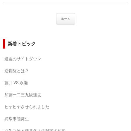
ホーム
新着トピック
連盟のサイトダウン
逆覚醒とは？
藤井 VS 永瀬
加藤一二三九段逝去
ヒヤヒヤさせられました
異常事態発生
羽生九段と藤井名人の対談の放映