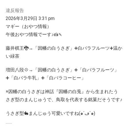
違反報告
2026年3月29日 3:31 pm
マギー（おやつ情報）
午後おやつ情報でーす♪🍰🍡
藤井棋王🐉→「因幡の白うさぎ」➕白バラフルーツ➕温か
い緑茶
増田八段💠→「因幡の白うさぎ」➕「白バラフルーツ」
➕「白バラ牛乳」➕「白バラコーヒー」
※因幡の白うさぎは神話『因幡の白兎』から生まれたう
さぎ型のまんじゅうで、鳥取を代表する銘菓だそうです♪
うさぎ型🐇まんじゅう可愛いですね(๑´ڡ`๑)