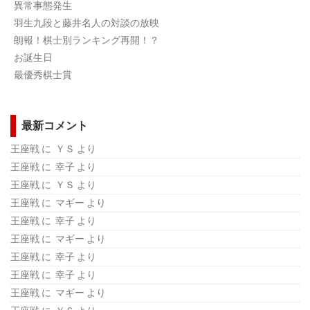
異常事態発生
羽生九段と藤井名人の対談の放映
朗報！棋士別ランキング再開！？
お誕生日
最優秀棋士賞
最新コメント
王座戦
に ＹＳ より
王座戦
に 幸子 より
王座戦
に ＹＳ より
王座戦
に マギー より
王座戦
に 幸子 より
王座戦
に マギー より
王座戦
に 幸子 より
王座戦
に 幸子 より
王座戦
に マギー より