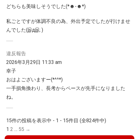
どちらも美味しそうでした(*☻-☻*)
私ごとですが体調不良の為、外出予定でしたが行けませ
んでした(இдஇ; )
違反報告
2026年3月29日 11:33 am
幸子
おはよございますー(*^^*)
一手損角換わり、長考からペースが先手になりました
ね。
15件の投稿を表示中 - 1 - 15件目 (全824件中)
1
2
…
55
→