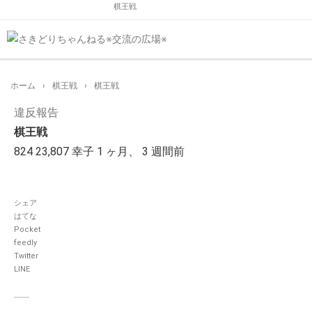
棋王戦
ホーム
›
棋王戦
›
棋王戦
違反報告
棋王戦
824
23,807
幸子
1 ヶ月、 3 週間前
シェア
はてな
Pocket
feedly
Twitter
LINE